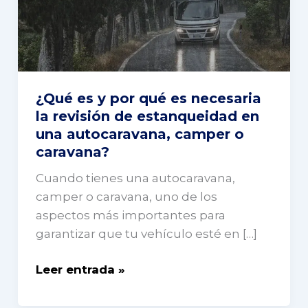
por
qué
es
necesaria
la
¿Qué es y por qué es necesaria
revisión
la revisión de estanqueidad en
de
una autocaravana, camper o
estanqueidad
caravana?
en
Cuando tienes una autocaravana,
una
camper o caravana, uno de los
autocaravana,
aspectos más importantes para
camper
garantizar que tu vehículo esté en […]
o
caravana?
Leer entrada »