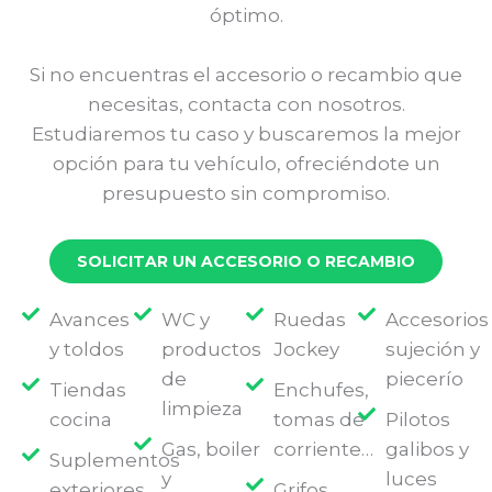
óptimo.
Si no encuentras el accesorio o recambio que
necesitas, contacta con nosotros.
Estudiaremos tu caso y buscaremos la mejor
opción para tu vehículo, ofreciéndote un
presupuesto sin compromiso.
SOLICITAR UN ACCESORIO O RECAMBIO
Avances
WC y
Ruedas
Accesorios
y toldos
productos
Jockey
sujeción y
de
piecerío
Tiendas
Enchufes,
limpieza
cocina
tomas de
Pilotos
Gas, boiler
corriente…
galibos y
Suplementos
y
luces
exteriores
Grifos,