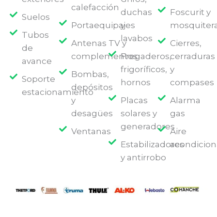
calefacción
duchas
Foscurit y
Suelos
Portaequipajes
y
mosquiter
Tubos
lavabos
Antenas TV y
Cierres,
de
complementos
Fregaderos,
cerraduras
avance
frigoríficos,
y
Bombas,
Soporte
hornos
compases
depósitos
estacionamiento
y
Placas
Alarma
desagües
solares y
gas
generadores
Ventanas
Aire
Estabilizadores
acondicio
y antirrobo