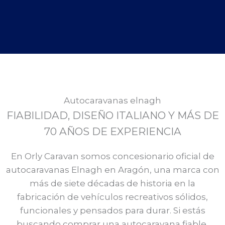
Autocaravanas elnagh
FIABILIDAD, DISEÑO ITALIANO Y MÁS DE
70 AÑOS DE EXPERIENCIA
En Orly Caravan somos concesionario oficial de
autocaravanas Elnagh en Aragón, una marca con
más de siete décadas de historia en la
fabricación de vehículos recreativos sólidos,
funcionales y pensados para durar. Si estás
buscando comprar una autocaravana fiable,