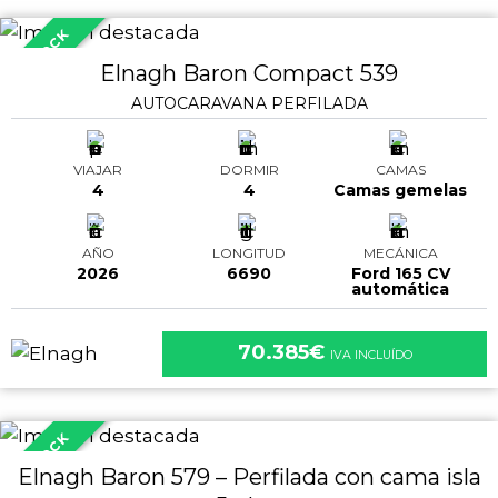
EN STOCK
Elnagh Baron Compact 539
AUTOCARAVANA PERFILADA
VIAJAR
DORMIR
CAMAS
4
4
Camas gemelas
AÑO
LONGITUD
MECÁNICA
2026
6690
Ford 165 CV
automática
70.385€
IVA INCLUÍDO
EN STOCK
Elnagh Baron 579 – Perfilada con cama isla