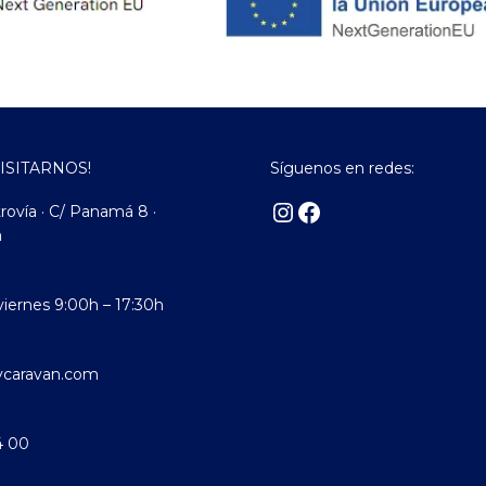
VISITARNOS!
Síguenos en redes:
rovía · C/ Panamá 8 ·
a
viernes 9:00h – 17:30h
ycaravan.com
4 00