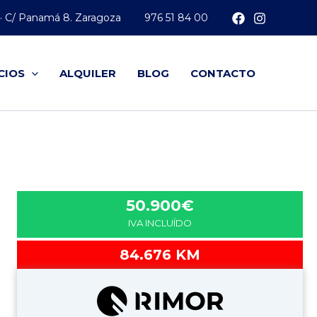
 · C/ Panamá 8. Zaragoza
976 51 84 00
CIOS
ALQUILER
BLOG
CONTACTO
50.900€
IVA INCLUÍDO
84.676 KM