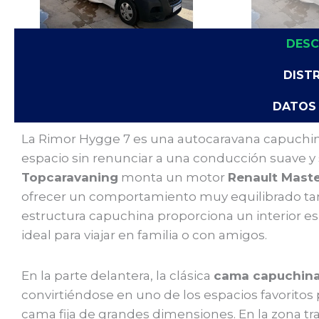
DESC
DIST
DATOS
La Rimor Hygge 7 es una autocaravana capuchin
espacio sin renunciar a una conducción suave y
Topcaravaning
monta un motor
Renault Maste
ofrecer un comportamiento muy equilibrado tan
estructura capuchina proporciona un interior e
ideal para viajar en familia o con amigos.
En la parte delantera, la clásica
cama capuchin
convirtiéndose en uno de los espacios favoritos
cama fija de grandes dimensiones. En la zona 