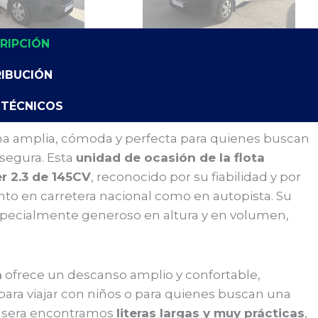
RIPCIÓN
RIBUCIÓN
 TÉCNICOS
a amplia, cómoda y perfecta para quienes buscan
 segura. Esta
unidad de ocasión de la flota
r 2.3 de 145CV
, reconocido por su fiabilidad y por
to en carretera nacional como en autopista. Su
specialmente generoso en altura y en volumen,
a
ofrece un descanso amplio y confortable,
 para viajar con niños o para quienes buscan una
trasera encontramos
literas largas y muy prácticas
,