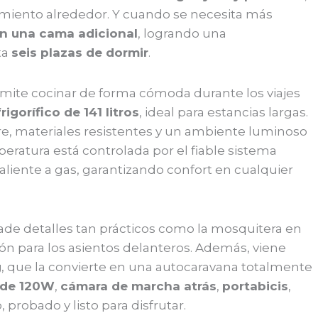
iento alrededor. Y cuando se necesita más
en una cama adicional
, logrando una
ta
seis plazas de dormir
.
ermite cocinar de forma cómoda durante los viajes
frigorífico de 141 litros
, ideal para estancias largas.
bre, materiales resistentes y un ambiente luminoso
eratura está controlada por el fiable sistema
liente a gas, garantizando confort en cualquier
ade detalles tan prácticos como la mosquitera en
ión para los asientos delanteros. Además, viene
g
, que la convierte en una autocaravana totalmente
 de 120W
,
cámara de marcha atrás
,
portabicis
,
, probado y listo para disfrutar.