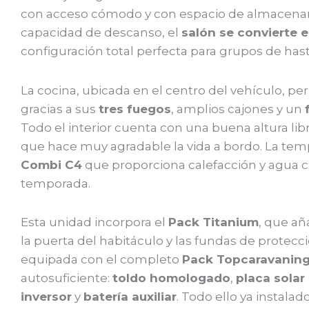
con acceso cómodo y con espacio de almacenam
capacidad de descanso, el
salón se convierte 
configuración total perfecta para grupos de has
La cocina, ubicada en el centro del vehículo, p
gracias a sus
tres fuegos
, amplios cajones y un
Todo el interior cuenta con una buena altura li
que hace muy agradable la vida a bordo. La temp
Combi C4
que proporciona calefacción y agua ca
temporada.
Esta unidad incorpora el
Pack Titanium
, que añ
la puerta del habitáculo y las fundas de protecc
equipada con el completo
Pack Topcaravanin
autosuficiente:
toldo homologado
,
placa solar
inversor
y
batería auxiliar
. Todo ello ya instalado