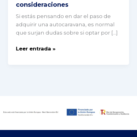
consideraciones
autocaravana
nueva
Si estás pensando en dar el paso de
o
adquirir una autocaravana, es normal
de
que surjan dudas sobre si optar por […]
ocasión?
Ventajas
Leer entrada »
y
consideraciones