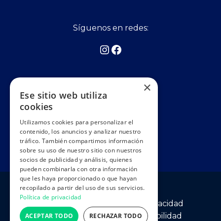
Síguenos en redes:
×
Asociados a:
Ese sitio web utiliza
cookies
Utilizamos cookies para personalizar el
contenido, los anuncios y analizar nuestro
tráfico. También compartimos información
sobre su uso de nuestro sitio con nuestros
socios de publicidad y análisis, quienes
pueden combinarla con otra información
que les haya proporcionado o que hayan
Orly Caravan © 2026
recopilado a partir del uso de sus servicios.
Política de privacidad
Aviso legal
Política de privacidad
Política de cookies
Accesibilidad
ACEPTAR TODO
RECHAZAR TODO