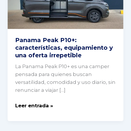
y
una
oferta
irrepetible
Panama Peak P10+:
características, equipamiento y
una oferta irrepetible
La Panama Peak P10+ es una camper
pensada para quienes buscan
versatilidad, comodidad y uso diario, sin
renunciar a viajar […]
Leer entrada »