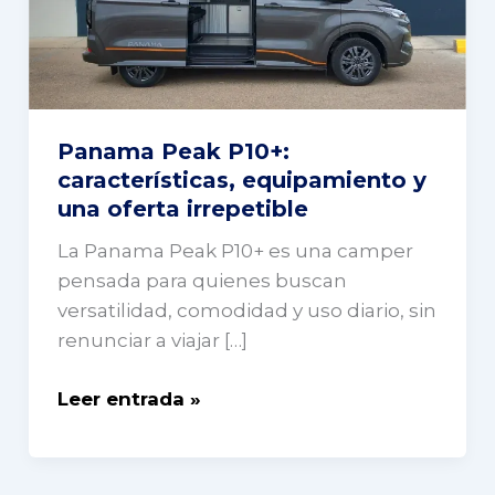
y
una
oferta
irrepetible
Panama Peak P10+:
características, equipamiento y
una oferta irrepetible
La Panama Peak P10+ es una camper
pensada para quienes buscan
versatilidad, comodidad y uso diario, sin
renunciar a viajar […]
Leer entrada »