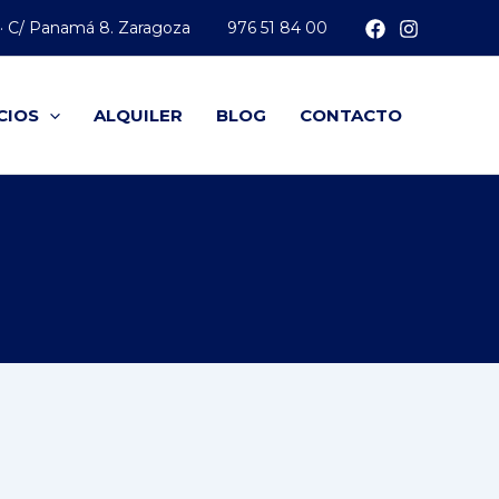
 · C/ Panamá 8. Zaragoza
976 51 84 00
CIOS
ALQUILER
BLOG
CONTACTO