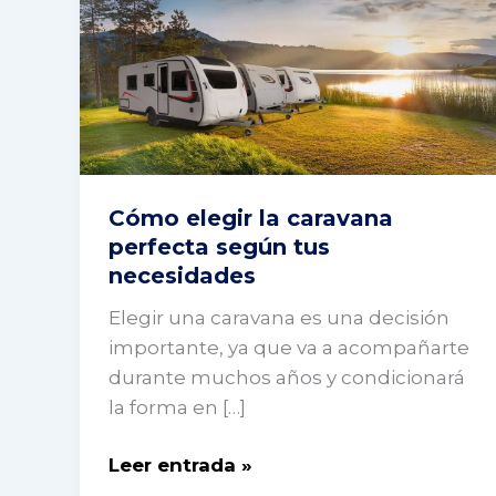
la
caravana
perfecta
según
tus
necesidades
Cómo elegir la caravana
perfecta según tus
necesidades
Elegir una caravana es una decisión
importante, ya que va a acompañarte
durante muchos años y condicionará
la forma en […]
Leer entrada »