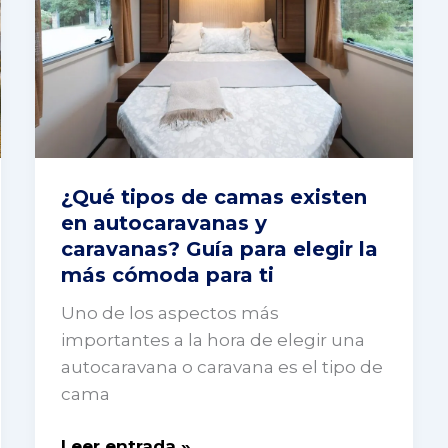
de
camas
existen
en
autocaravanas
y
caravanas?
¿Qué tipos de camas existen
Guía
en autocaravanas y
para
caravanas? Guía para elegir la
elegir
más cómoda para ti
la
más
Uno de los aspectos más
cómoda
importantes a la hora de elegir una
para
autocaravana o caravana es el tipo de
ti
cama
Leer entrada »