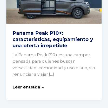
y
una
oferta
irrepetible
Panama Peak P10+:
características, equipamiento y
una oferta irrepetible
La Panama Peak P10+ es una camper
pensada para quienes buscan
versatilidad, comodidad y uso diario, sin
renunciar a viajar […]
Leer entrada »